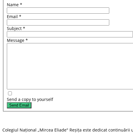
Name
*
Email
*
Subject
*
Message
*
Send a copy to yourself
Send Email
Colegiul Național „Mircea Eliade" Reșița este dedicat continuării u