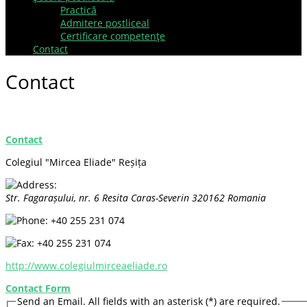
Practică
Admitere postliceal
Certificare competenţe
Contact
Contact
Contact
Colegiul "Mircea Eliade" Reșița
Str. Fagarașului, nr. 6
Resita
Caras-Severin
320162
Romania
+40 255 231 074
+40 255 231 074
http://www.colegiulmirceaeliade.ro
Contact Form
Send an Email. All fields with an asterisk (*) are required.