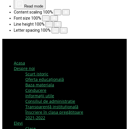
Read mode
Content scaling
100
%
Font size
100
%
Line height
100
%
Letter spacing
100
%
Acasa
Despre noi
Scurt istoric
Oferta educațională
Baza materiala
Conducere
Informații utile
Consiliul de administratie
Transparenţă instituţională
Înscriere în clasa pregătitoare
2021-2022
Elevi
Clase