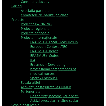
Consilier educativ
Parinti
Asociatia parintilor
Comitetele de parinti pe clase
Proiecte
Proiect eTWINNING
Proiecte regionale
Proiecte naţionale
Proiecte internaţionale
ERASMUS+_Local Treasures In
European Context LTEC
ERASMUS+_React
ERASMUS+_Codes
IPA
Erasmus + Developing
professional competences of
medical nurses
Sport - Erasmus+
Scoala altfel
Activități desfășurate la CNMER
Parteneriate
Be the first, become your best!
Astăzi preșcolari, mâine școlari!
Şcoala postliceală